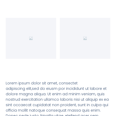
Lorem ipsum dolor sit amet, consectet
adipiscing elit,sed do eiusm por incididunt ut labore et
dolore magna aliqua. Ut enim ad minim veniam, quis
nostrud exercitation ullamco laboris nisi ut aliquip ex ea
sint occaecat cupidatat non proident, sunt in culpa qui
officia mollit natoque consequat massa quis enim.
Donec pede justo, fringilla vitae, eleifend acer sem