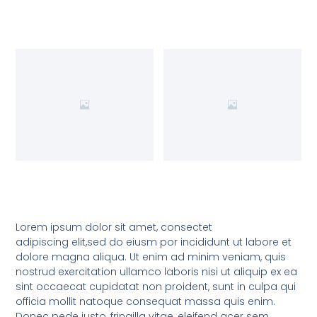
Lorem ipsum dolor sit amet, consectet
adipiscing elit,sed do eiusm por incididunt ut labore et
dolore magna aliqua. Ut enim ad minim veniam, quis
nostrud exercitation ullamco laboris nisi ut aliquip ex ea
sint occaecat cupidatat non proident, sunt in culpa qui
officia mollit natoque consequat massa quis enim.
Donec pede justo, fringilla vitae, eleifend acer sem